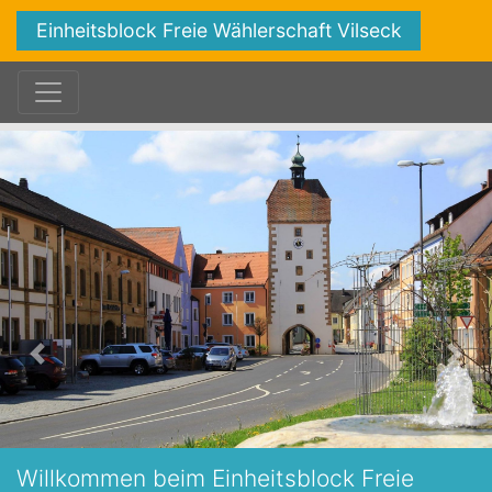
Einheitsblock Freie Wählerschaft Vilseck
Zurück
Vorw
Willkommen beim Einheitsblock Freie